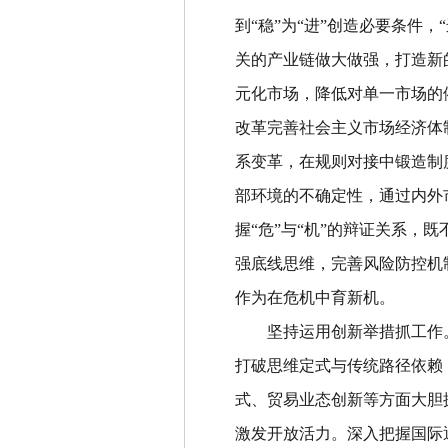
到
“
稳
”
为
“
进
”
创造必要条件，
“
关的产业链做大做强，打造新
元化市场，降低对单一市场的
改革完善社会主义市场经济体
系变革，在规则对接中锻造制
部环境的不确定性，通过内外
握
“
危
”
与
“
机
”
的辩证关系，既
强底线思维，完善风险防控机
作为在危机中育新机。
坚持运用创新举措抓工作
打破思维定式与传统路径依赖
式、贸易业态创新等方面大胆
激发开放活力。深入把握国际