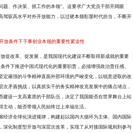
问题、作决策、抓工作的本领
”
。这要求广大党员干部开阔眼
高驾驭高水平对外开放能力，以过硬本领彰显时代担当，不断开
开放条件下干事创业本领的重要性紧迫性
开放促改革、促发展，是我国现代化建设不断取得新成就的重要
放条件下推进中国式现代化的重要职责，必须增强政治责任感、
坚定顽强的斗争精神直面外部环境的严峻变化，以锐意进取的改
层次矛盾挑战，以真抓实干的务实精神攻克发展中的痛点堵点，
否建设一支高素质的干部队伍，决定了我国能否在世界舞台上站
得主动，能否带领人民始终过上幸福生活。
握经济全球化演进规律，构建起以国内大循环为主体、国内国际
，深化制度型开放与深层次改革，实现了从对接国际规则到参与