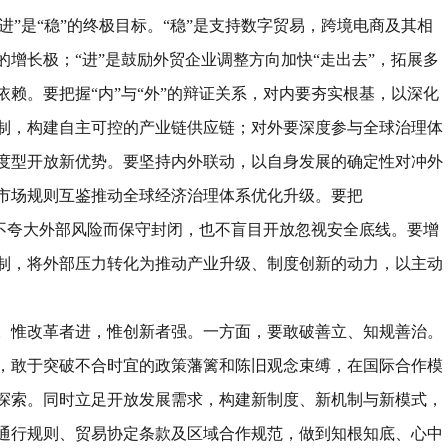
进
”
是
“
稳
”
的终极目标。
“
稳
”
是支持数字贸易，跨境电商及其相
的增长极；
“
进
”
是鼓励外贸企业调整方向加快
“
走出去
”
，拓展多
依赖。要把握
“
内
”
与
“
外
”
的辩证关系，对内要夯实根基，以深化
制，构建自主可控的产业链供应链；对外要深度参与全球治理体
度型开放新优势。要坚持内外联动，以自身发展的确定性对冲外
市场规则互鉴推动全球经济治理体系优化升级。要把
不夸大外部风险而保守封闭，也不盲目开放忽视安全底线。要增
制，将外部压力转化为推动产业升级、制度创新的动力，以主动
。
惟改革者进，惟创新者强。一方面，要敢破善立、知规善治。
，敢于突破不合时宜的政策藩篱和陈旧观念束缚，在国际合作模
探索。同时立足开放发展需求，构建新制度、新机制与新模式，
通行规则、贸易协定条款及区域合作规范，做到知根知底、心中