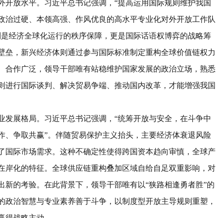
外开放水平。
习近平总书记强调，
“
提高运用国际规则维护我国
政治过硬、本领高强、作风优良的高水平专业化对外开放工作队
则是经济全球化运行的秩序保障，更是国际话语权博弈的战略筹
壁垒，新兴经济体则通过参与国际标准制定重构全球价值链权力
、合作广泛，领导干部唯有站稳维护国家发展的政治立场，熟悉
则进行国际谈判、解决贸易争端、推动国内改革，才能增强我国
业发展格局。
习近平总书记强调，
“
统筹开放与安全，在斗争中
作、争取共赢
”
。伴随贸易保护主义抬头，主要经济体衰退风险
了国际市场需求。这种不确定性使得跨国资本趋向审慎，全球产
在岸化的特征。全球供应链重构叠加区域自给自足双重影响，对
出新的考验。在此背景下，领导干部唯有以
“
狭路相逢勇者胜
”
的
的政治智慧与专业素养善于斗争，以制度型开放主导规则重塑，
赢得战略主动。