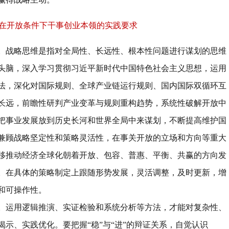
在开放条件下干事创业本领的实践要求
。
战略思维是指对全局性、长远性、根本性问题进行谋划的思维
头脑，深入学习贯彻习近平新时代中国特色社会主义思想，运用
法，深化对国际规则、全球产业链运行规则、国内国际双循环互
长远，前瞻性研判产业变革与规则重构趋势，系统性破解开放中
把事业发展放到历史长河和世界全局中来谋划，不断提高维护国
兼顾战略坚定性和策略灵活性，在事关开放的立场和方向等重大
移推动经济全球化朝着开放、包容、普惠、平衡、共赢的方向发
。在具体的策略制定上跟随形势发展，灵活调整，及时更新，增
和可操作性。
。
运用逻辑推演、实证检验和系统分析等方法，才能对复杂性、
揭示、实践优化。要把握
“
稳
”
与
“
进
”
的辩证关系，自觉认识