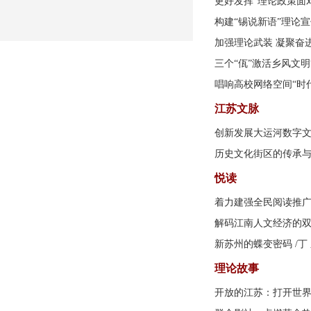
更好发挥“理论政策面
构建“锡说新语”理论
加强理论武装 凝聚奋
三个“佤”激活乡风文明
唱响高校网络空间“时
江苏文脉
创新发展大运河数字
历史文化街区的传承
悦读
着力建强全民阅读推
解码江南人文经济的
新苏州的蝶变密码
/丁
理论故事
开放的江苏：打开世