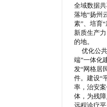
全域数据共
落地
“
扬州
素
”
、培育
“
新质生产力
的地。
优化公
端
”
一体化
发
“
网格居
件。建设
“
率，治安案
体，为残障
远程诊疗平