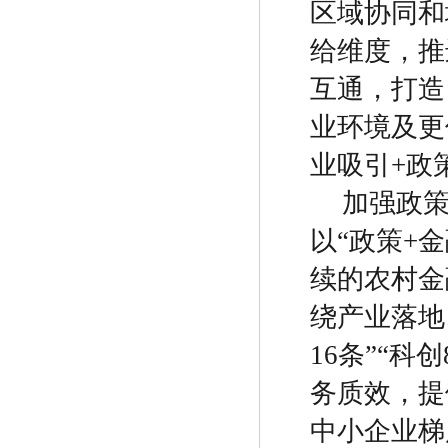
区域协同和
给维度，推
互通，打造
业环境及更
业吸引
+
政
加强政
以
“
政策
+
金
续的农村金
绕产业落地
16
条
”“
科创
务质效，提
中小企业梯