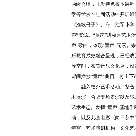
两级合唱，开发特色校本课程
学等学校在社团活动中开展班
《渔歌号子》、海门红军小学
声
”
资源。
“
童声
”
进校园艺术活
声
”
歌曲，体现
“
童声
”
元素。崇
乐教育成效融合呈现，已经成
等空间，布置音乐文化墙，设
课间播放
“
童声
”
曲目，将上下
融入校外艺术活动。
整合
术展演、合唱专场表演以及
“
艺术生态。发挥
“
童声
”
基地作
演，以及儿童电影《向日葵中
年宫、艺术培训机构、文化艺