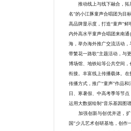
推动线上与线下融合，拓
名
”
的小江豚童声合唱团为目
高品牌显示度，打造
“
童声
”
鲜
内外高水平童声合唱团来南通
海，举办海外推广交流活动，
带繁花一路歌
”
主题活动，与
博场馆、地铁站等公共空间，
衔接。丰富线上传播载体。在
传播方式，推广
“
童声
”
作品和
日、寒暑假、中高考季等节点
运用大数据绘制
“
音乐基因图
加强创新与创优并进，扩
国
”
少儿艺术创研基地，创作