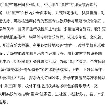
定
“
童声
”
进校园系列活动、中小学生
“
童声
”
江海天籁合唱活
案，让
“
童声
”
在校内外全面唱响。系统制定激励、奖励措施，对
定优待，可破格选调优秀的基层专业教师参与组建市级合唱团，
学等优待，提高师生积极性和主动性。多渠道聚合资源。吸引更
对性地配备指挥、钢琴等专职音乐教师。依托少年宫、文化馆、
，开设音乐大师课。利用各类阵地服务
“
童声
”
，改善学校音乐教
备，升级智能设施和音乐素养评测设备。填补农村学校设备缺
术中心，组织策划社会性展演活动，释放
“
童声
”
潜能。全方位融
知识
+
审美体验
+
专项特长
”
的艺术教学模式，上齐、上好音乐课，
队会和社团活动，探索语文诗词吟唱、数学节奏游戏等跨学科融
钟
“
乐空间
”
等。校外不断挖掘极具地域特色的音乐形式，充
文明实践阵地推动
“
童声
”
进家庭、进社区，搭建镇村、县、市多
磁场。