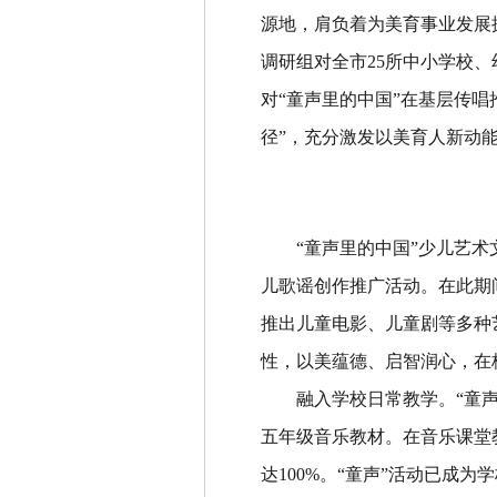
源地，肩负着为美育事业发展
调研组对全市
25
所中小学校、
对
“
童声里的中国
”
在基层传唱
径
”
，充分激发以美育人新动
“
童声里的中国
”
少儿艺术
儿歌谣创作推广活动。在此期
推出儿童电影、儿童剧等多种
性，以美蕴德、启智润心，在
融入学校日常教学。
“
童
五年级音乐教材。在音乐课堂
达
100%
。
“
童声
”
活动已成为学