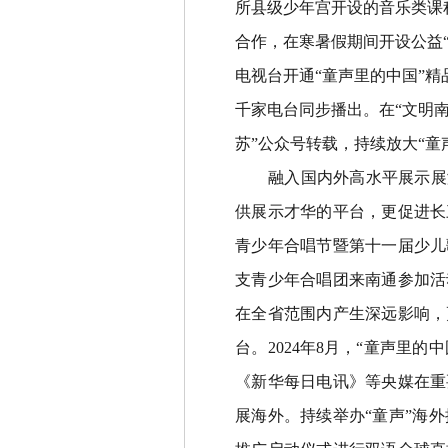
所县级少年宫开设的音乐类课
合作，在寒暑假期间开设公益
电视台开通
“
童声里的中国
”
精
千家电台同步播出。在
“
文明
苏
”
公众号转载，持续放大
“
童
融入国内外高水平展示展
供展示才华的平台，更促进长
青少年合唱节暨第十一届少儿
支青少年合唱团来南通参加活
在全省范围内产生深远影响，
台。
2024
年
8
月，
“
童声里的中
《新华每日电讯》等央媒在重
展海外。持续举办
“
童声
”
海外