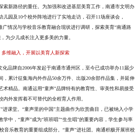
探索新路径的重任。为加强和改进基层美育工作，南通市文明办
幼儿园及
10
个校外阵地进行了实地走访，召开
11
场座谈会，
推广情况与学校音乐教育融合现状进行调研，探索美育
“
南通路
能，为少儿成长注入更多美的力量。
多维融入，开展以美育人新探索
文化品牌自
2006
年发起于南通市通州区，至今已成功举办
11
届少
间，累计征集海内外作品
50
余万件、出版
20
余部作品集，并延伸
艺术精品。南通运用
“
童声
”
品牌特有的教育性、审美性和易接受
校内外发挥着不可替代的全程育人作用。
声
”
进课堂。
“
童声里的中国
”
主题曲作为欣赏曲目，已被纳入小学
教学中，
“
童声
”
成为
“
班班唱
”“
生生唱
”
的重要内容，学生参与率
校音乐教育的重要组成部分。
“
童声
”
进社团。南通积极开展班校