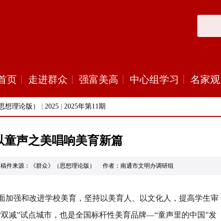
首页
走进群众
强富美高
中心组学习
名家观
思想理论版）
|
2025
|
2025年第11期
以童声之美唱响美育新篇
6-12 稿件来源：《群众》（思想理论版） 作者：南通市文明办调研组
面加强和改进学校美育，坚持以美育人、以文化人，提高学生审
“
双减
”
试点城市，也是全国标杆性美育品牌
—“
童声里的中国
”
发