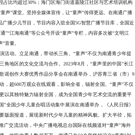
程占比均超过
30%
；海门区海门街道嘉陵江社区与艺术培训机构
“
童声
”
课堂。坚持全媒体宣传，让
“
童声
”
传得更远。在南通广播
品广播少儿节目，节目内容入驻全国
5G
智慧广播节目库，全国近
南通
”“
江海南通
”
等公众号开设
“
童声
”
专栏，内容多次被
“
文明江
声
”
音量。
演活动。
立足南通，带动长三角。
“
童声
”
不仅为南通青少年提
三角地区的文化交流与合作。
2023
年
8
月，
“
童声里的中国
”
长江
歌谣创作大赛优秀作品分享会在南通举办，沪苏青三省（市）
9
动，超
600
万观众在线观看，影响全省，辐射全国。
“
童声
”
不仅
更以其独特魅力辐射全国，成为全国青少年艺术交流的重要平
国
”
全国少年儿童合唱活动集中展演在南通举办，《人民日报》
要版面报道，展现新时代少年儿童的精神风貌。扩大半径，拓
推广交流活动，中央广播电视总台国际在线频道对
“
童声
”
海外