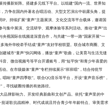
展传播新矩阵。
搭建多元线下平台。以组建
“
国内一流、世界知
标，力争在国内外著名合唱活动、大型文艺演出中崭露头角，提
明
IP
。持续扩展
“
童声
”
主题展演、文化交流等平台载体，邀请国
参与集中展演、交流研学、观摩体验等系列活动。推动
“
童声
”
出
与央视国际在线频道深度合作，与共建
“
一带一路
”
国家开展
“
一
更多海外华校牵手结成
“
童声
”
友好学校联盟。联合城市商圈、文
创建城市
“
童声
”
快闪网络，播放
“
童声
”
歌曲，让美育与生活无缝
抖音、微信视频号等平台开通账号，用
“
短平快
”
和青少年喜爱的
活动。在市级媒体
“
童声
”
专栏持续展示
“
班班唱
”
，结合传统节
，唱响
“
童声四季歌
”
。联合
QQ
音乐等平台，开设
“
童声音乐榜
”
，
谱
”
，寻找破圈传播的有效路径。
大品牌影响力。
开发经典新曲和文创产品。依托
“
童声里的中
一批讴歌抗战精神、时代成就且符合青少年年龄特点、审美需求