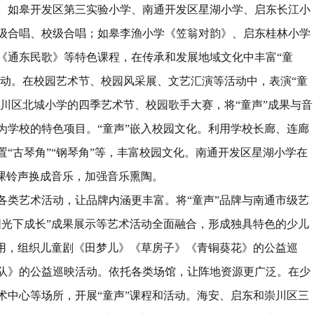
。如皋开发区第三实验小学、南通开发区星湖小学、启东长江小
级合唱、校级合唱；如皋李渔小学《笠翁对韵》、启东桂林小学
《通东民歌》等特色课程，在传承和发展地域文化中丰富
“
童
动。在校园艺术节、校园风采展、文艺汇演等活动中，表演
“
童
川区北城小学的四季艺术节、校园歌手大赛，将
“
童声
”
成果与音
为学校的特色项目。
“
童声
”
嵌入校园文化。利用学校长廊、连廊
置
“
古琴角
”“
钢琴角
”
等，丰富校园文化。南通开发区星湖小学在
课铃声换成音乐，加强音乐熏陶。
各类艺术活动，让品牌内涵更丰富。将
“
童声
”
品牌与南通市级艺
阳光下成长
”
成果展示等艺术活动全面融合，形成独具特色的少儿
用，组织儿童剧《田梦儿》《草房子》《青铜葵花》的公益巡
队》的公益巡映活动。依托各类场馆，让阵地资源更广泛。在少
术中心等场所，开展
“
童声
”
课程和活动。海安、启东和崇川区三