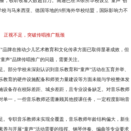
播，收听收看人数超百万。南通已在
50
余所华校设立
“
童声
”
创
学校与马来西亚、德国等地的
9
所海外华校结盟，国际影响力不
正视不足，突破传唱推广瓶颈
声
”
品牌在推动少儿艺术教育和文化传承方面已取得显著成效，但
“
童声
”
品牌传唱推广的问题，需要关注。
足。
部分学校未深刻认识到音乐教育和
“
童声
”
活动在五育并举、
乐教育的硬件设施配备和师资力量建设等方面未能与学校整体发
施设备存在校际差距、城乡差距，且专业设备缺乏。对音乐教师
对单一，一些音乐教师还需兼顾其他授课任务，一定程度影响音
足。
专职音乐教师未实现全覆盖，音乐教师年龄结构偏大，新生
素养与开展
“
童声
”
活动需要的指挥、钢琴伴奏、编曲等专业要求