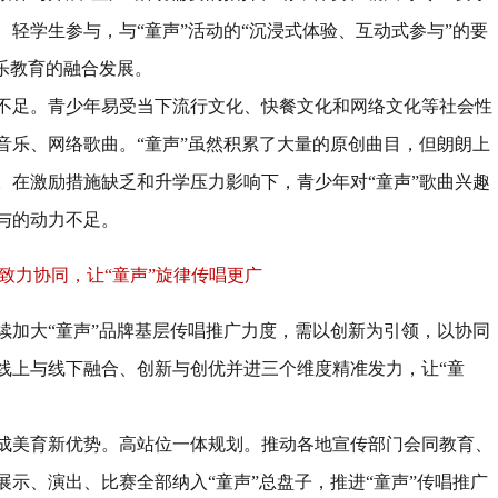
、轻学生参与，与
“
童声
”
活动的
“
沉浸式体验、互动式参与
”
的要
乐教育的融合发展。
不足。
青少年易受当下流行文化、快餐文化和网络文化等社会性
音乐、网络歌曲。
“
童声
”
虽然积累了大量的原创曲目，但朗朗上
。在激励措施缺乏和升学压力影响下，青少年对
“
童声
”
歌曲兴趣
与的动力不足。
致力协同，让
“
童声
”
旋律传唱更广
续加大
“
童声
”
品牌基层传唱推广力度，需以创新为引领，以协同
线上与线下融合、创新与创优并进三个维度精准发力，让
“
童
成美育新优势。
高站位一体规划。推动各地宣传部门会同教育、
展示、演出、比赛全部纳入
“
童声
”
总盘子，推进
“
童声
”
传唱推广