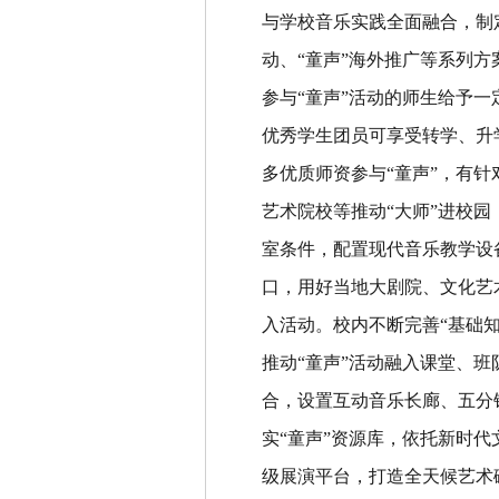
与学校音乐实践全面融合，制
动、
“
童声
”
海外推广等系列方
参与
“
童声
”
活动的师生给予一
优秀学生团员可享受转学、升
多优质师资参与
“
童声
”
，有针
艺术院校等推动
“
大师
”
进校园
室条件，配置现代音乐教学设
口，用好当地大剧院、文化艺
入活动。校内不断完善
“
基础
推动
“
童声
”
活动融入课堂、班
合，设置互动音乐长廊、五分
实
“
童声
”
资源库，依托新时代
级展演平台，打造全天候艺术