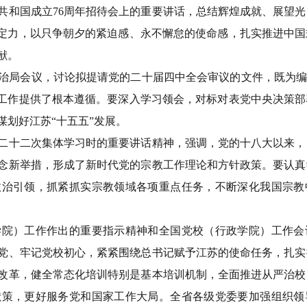
和国成立76周年招待会上的重要讲话，总结辉煌成就、展望光
略定力，以只争朝夕的紧迫感、永不懈怠的使命感，扎实推进中
献。
局会议，讨论拟提请党的二十届四中全会审议的文件，既为编制
项工作提供了根本遵循。要深入学习领会，对标对表党中央决策
划好江苏“十五五”发展。
十二次集体学习时的重要讲话精神，强调，党的十八大以来，
念新举措，形成了新时代党的宗教工作理论和方针政策。要认真
政治引领，抓紧抓实宗教领域各项重点任务，不断深化我国宗教
）工作作出的重要指示精神和全国党校（行政学院）工作会
党、牢记党校初心，紧紧围绕总书记赋予江苏的使命任务，扎实
改革，健全常态化培训特别是基本培训机制，全面推进从严治校
献策，更好服务党和国家工作大局。全省各级党委要加强组织领