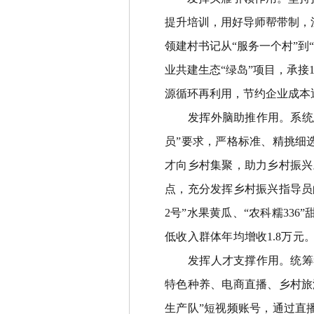
提升培训，用好导师帮带制，
领建村书记从
“
服务一个村
”
到
“
业共建生态
“
绿岛
”
项目，承接
源循环再利用，节约企业成本
发挥外脑助推作用
。
系统
员
”
要求，严格标准、精挑细
才向乡村集聚，助力乡村振兴
点，充分发挥乡村振兴指导员
2
号
”
水果黄瓜、
“
农科糯
336
”
低收入群体年均增收
1.8
万元
发挥人才支撑作用
。
统筹
特色种养、电商直播、乡村旅
生产队
”
短视频账号，通过直