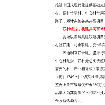
推进中国式现代化提供基础支
村、强村带弱村、中心村带周
路子，累计实施各类共富项目
联村组片，构建共同富裕
姜堰以发展共建联建项目
村社联建、村企联建，变
“
单
因地制宜联合建
。
坚持行
中心村党委、联村党总支或签
需要的村、产业相近或关联度
（街）
174
个村，切实以组织
整合上争市级帮促资金
360
万
品集团为其提供
“
企业供种
+
技
金收益达
40
万元。