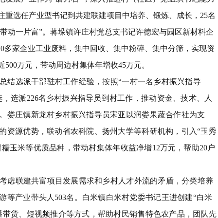
注重选任产业型书记到共建联建项目中培养、锻炼、成长，
25
名
带动一片富
”
。蒋垛镇许庄村党总支书记许德宏与园区新材料企
10
多家企业工业废料，集中回收、集中粉碎、集中分筛，实现资
近
500
万元，带动周边村集体年增收
45
万元。
总结选派干部驻村工作经验，按照
“
一村一名乡村振兴指导
选，选派
226
名乡村振兴指导员到村工作，推动资金、技术、人
。娄庄镇新龙村乡村振兴指导员宋亚以润娄果蔬合作社为支
的资源优势，联动省农科院、扬州大学等科研机构，引入
“
玉秀
甜糯玉米等优质品种，带动村集体年收益净增
12
万元，帮助
20
户
。
考虑联建共富项目发展需求和乡村人才外流的矛盾，分类培养
游等产业带头人
503
名。白米镇白米村党委书记王进创建
“
白米
播带货、短视频推介等方式，帮助村民销售特色农产品，团队先