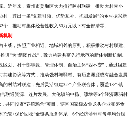
撑。近年来，泰州市姜堰区大力推行跨村联建，推动大村带小
边村，
蹚
出一条
“
党建引领、优势互补、抱团发展
”
的乡村振兴新
32
个，推动村集体经营性收入
50
万元以下村全部清零。
新机制
为主线，按照产业相近、地域相邻的原则，积极推动村村联建、
兵推进
”
为
“
组团作战
”
，致力构建共富先行示范的新体制新机制。
政区划、村干部职数、管理体制、自治主体
“
四不变
”
，通过组建
订共建协议等方式，推动强村与弱村、有历史渊源或有融合发展
高的村结对联建，先后灵活组建
32
个产业联合体，覆盖
13
个镇
融合联通资源、连片发展。大伦镇的申扬、缪埭等
6
个经济薄弱村
元，共同投资
“
养殖鸡舍
”
项目，辖区国家级农业龙头企业和盛食
术托管
+
保价回收
”
全链条服务体系，
6
个经济薄弱村每年均分租