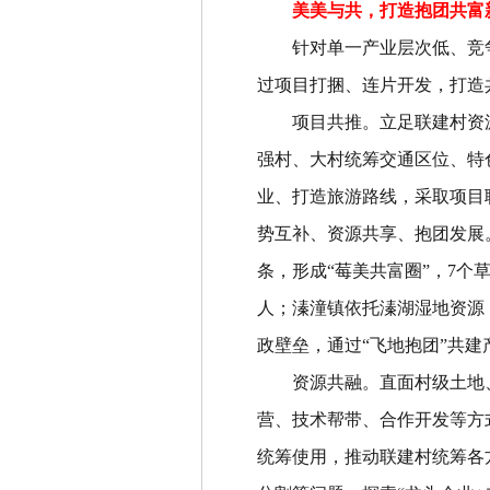
美美与共，打造抱团共富
针对单一产业层次低、竞
过项目打捆、连片开发，打造
项目共推
。
立足联建村资
强村、大村统筹交通区位、特
业、打造旅游路线，采取项目
势互补、资源共享、抱团发展
条，形成
“
莓美共富圈
”
，
7
个
人；溱潼镇依托溱湖湿地资源
政壁垒，通过
“
飞地抱团
”
共建
资源共融
。
直面村级土地
营、技术帮带、合作开发等方
统筹使用，推动联建村统筹各