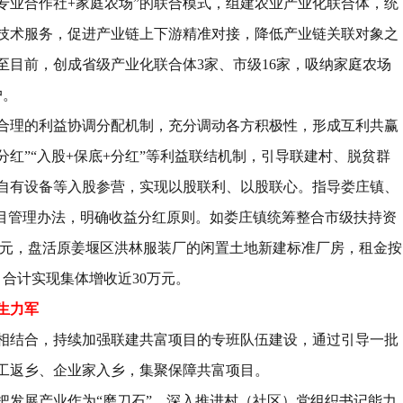
专业合作社
+
家庭农场
”
的联合模式，组建农业产业化联合体，统
技术服务，促进产业链上下游精准对接，降低产业链关联对象之
至目前，创成省级产业化联合体
3
家、市级
16
家，吸纳家庭农场
户。
合理的利益协调分配机制，充分调动各方积极性，形成互利共赢
分红
”“
入股
+
保底
+
分红
”
等利益联结机制，引导联建村、脱贫群
自有设备等入股参营，实现以股联利、以股联心。指导娄庄镇、
目管理办法，明确收益分红原则。如娄庄镇统筹整合市级扶持资
元，盘活原姜堰区洪林服装厂的闲置土地新建标准厂房，租金按
，合计实现集体增收近
30
万元。
生力军
相结合，持续加强联建共富项目的专班队伍建设，通过引导一批
工返乡、企业家入乡，集聚保障共富项目。
把发展产业作为
“
磨刀石
”
，深入推进村（社区）党组织书记能力