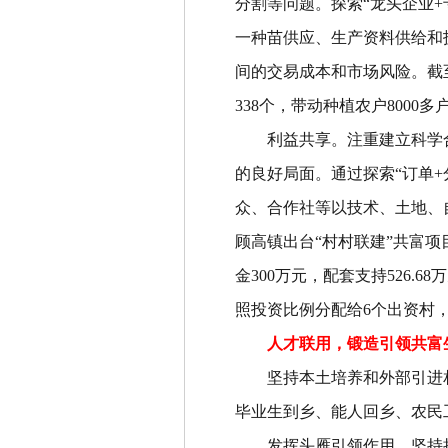
分割等问题。探索
“
龙头企业
+
一种苗供应、生产资料供给和
间的交易成本和市场风险。截
338
个，带动种植农户
8000
多
利益共享
。
注重建立科学
的良好局面。通过探索
“
订单
+
众、合作社等以技术、土地、
顾高镇出台
“
村村联建
”
共富项
金
300
万元，配套支持
526.68
万
照投资比例分配给
6
个出资村
人才联用，锻造引领共富
坚持本土培养和外部引进
毕业生到乡、能人回乡、农民
发挥头雁引领作用
。
坚持