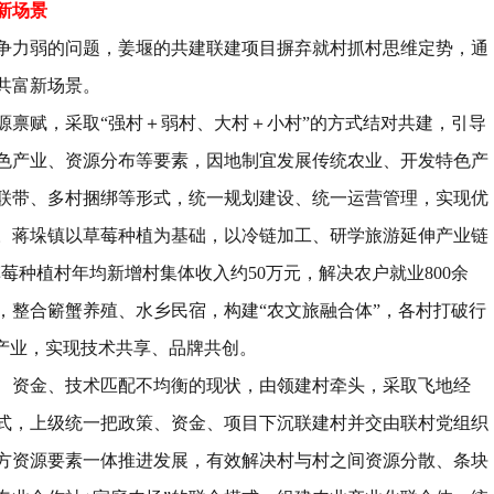
新场景
争力弱的问题，姜堰的共建联建项目摒弃就村抓村思维定势，通
共富新场景。
源禀赋，采取
“
强村＋弱村、大村＋小村
”
的方式结对共建，引导
色产业、资源分布等要素，因地制宜发展传统农业、开发特色产
联带、多村捆绑等形式，统一规划建设、统一运营管理，实现优
。蒋垛镇以草莓种植为基础，以冷链加工、研学旅游延伸产业链
草莓种植村年均新增村集体收入约
50
万元，解决农户就业
800
余
，整合簖蟹养殖、水乡民宿，构建
“
农文旅融合体
”
，各村打破行
产业，实现技术共享、品牌共创。
、资金、技术匹配不均衡的现状，由领建村牵头，采取飞地经
式，上级统一把政策、资金、项目下沉联建村并交由联村党组织
方资源要素一体推进发展，有效解决村与村之间资源分散、条块