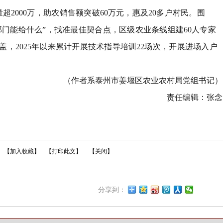
量超
2000
万，助农销售额突破
60
万元，惠及
20
多户村民。围
部门能给什么
”
，找准最佳契合点，区级农业条线组建
60
人专家
盖，
2025
年以来累计开展技术指导培训
22
场次，开展进场入户
（作者系泰州市姜堰区农业农村局党组书记）
责任编辑：张念
【加入收藏】
【打印此文】
【关闭】
分享到：