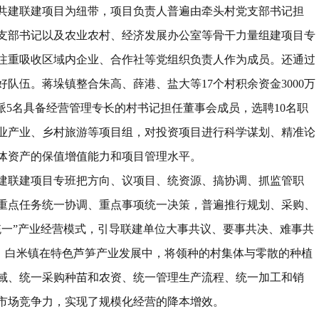
共建联建项目为纽带，项目负责人普遍由牵头村党支部书记担
支部书记以及农业农村、经济发展办公室等骨干力量组建项目专
注重吸收区域内企业、合作社等党组织负责人作为成员。还通过
好队伍。蒋垛镇整合朱高、薛港、盐大等
17
个村积余资金
3000
万
派
5
名具备经营管理专长的村书记担任董事会成员，选聘
10
名职
业产业、乡村旅游等项目组，对投资项目进行科学谋划、精准论
体资产的保值增值能力和项目管理水平。
建联建项目专班把方向、议项目、统资源、搞协调、抓监管职
重点任务统一协调、重点事项统一决策，普遍推行规划、采购、
统一
”
产业经营模式，引导联建单位大事共议、要事共决、难事共
。白米镇在特色芦笋产业发展中，将领种的村集体与零散的种植
域、统一采购种苗和农资、统一管理生产流程、统一加工和销
市场竞争力，实现了规模化经营的降本增效。